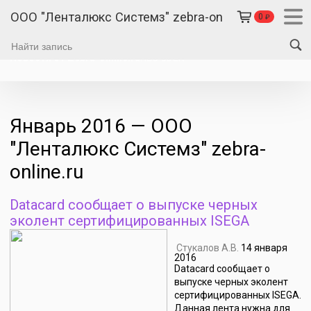
ООО "Ленталюкс Системз" zebra-online.ru
0
₽
Новости от Zebra-online.ru
ПВЗ CDEK
Январь 2016 — ООО
"Ленталюкс Системз" zebra-
online.ru
Datacard сообщает о выпуске черных
эколент сертифицированных ISEGA
Стукалов А.В.
14 января
2016
Datacard сообщает о
выпуске черных эколент
сертифицированных ISEGA.
Данная лента нужна для