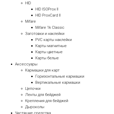
HID
HID ISOProx II
HID ProxCard II
Mifare
Mifare 1k Classic
Заготовки и наклейки
PVC карты наклейки
Карты магнитные
Карты цветные
Карты белые
Аксессуары
Кармашки для карт
Горизонтальные кармашки
Вертикальные кармашки
Цепочки
Ленты для бейджей
Крепления для бейджей
Дыроколы
Чистящие средства