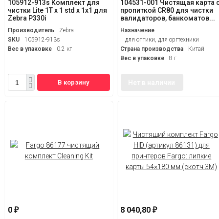
105912-913s Комплект для
104531-001 Чистящая карта 
чистки Lite 1T x 1 std x 1x1 для
пропиткой CR80 для чистки
Zebra P330i
валидаторов, банкоматов...
Производитель
Zebra
Назначение
SKU
105912-913s
для оптики, для оргтехники
Вес в упаковке
0.2 кг
Страна производства
Китай
Вес в упаковке
8 г
В корзину
Нет в наличии
0
8 040,80
₽
₽