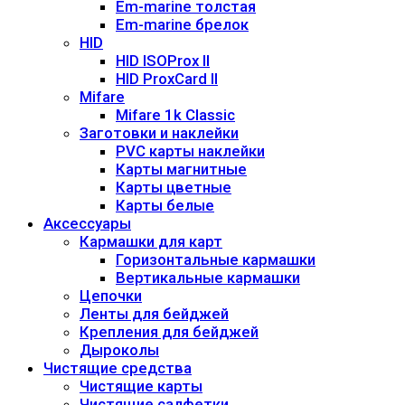
Em-marine толстая
Em-marine брелок
HID
HID ISOProx II
HID ProxCard II
Mifare
Mifare 1k Classic
Заготовки и наклейки
PVC карты наклейки
Карты магнитные
Карты цветные
Карты белые
Аксессуары
Кармашки для карт
Горизонтальные кармашки
Вертикальные кармашки
Цепочки
Ленты для бейджей
Крепления для бейджей
Дыроколы
Чистящие средства
Чистящие карты
Чистящие салфетки