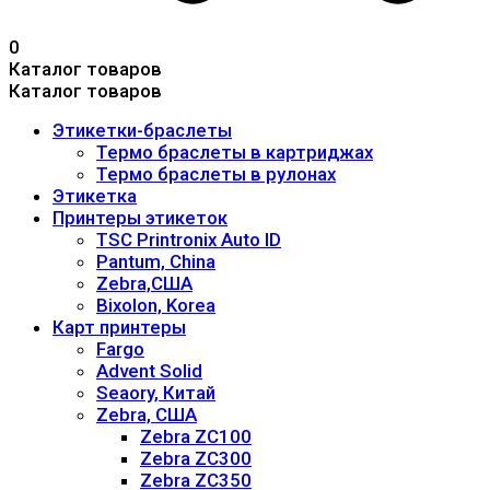
0
Каталог товаров
Каталог товаров
Этикетки-браслеты
Термо браслеты в картриджах
Термо браслеты в рулонах
Этикетка
Принтеры этикеток
TSC Printronix Auto ID
Pantum, China
Zebra,США
Bixolon, Korea
Карт принтеры
Fargo
Advent Solid
Seaory, Китай
Zebra, США
Zebra ZC100
Zebra ZC300
Zebra ZC350