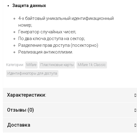
Защита данных
4-х байтовый уникальный идентификационный
номер;
Генератор случайных чисел;
По два ключа доступа на сектор;
Разделение прав доступа (посекторно)
Реализация антиколлизии.
Категории:
Mifare
Пластиковые карты
Mifare 1k Classic
Идентификаторы для доступа
Характеристики:
Отзывы (
0
)
Доставка