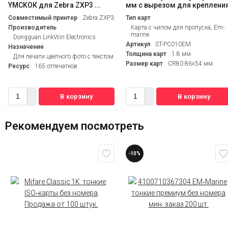
YMCKOК для Zebra ZXP3 ...
мм с вырезом для креплени
Совместимый принтер
Zebra ZXP3
Тип карт
Производитель
Карта с чипом для пропуска, Em-
marine
Dongguan LinkWin Electronics
Артикул
ST-PC010EM
Назначение
Толщина карт
1.8 мм
Для печати цветного фото с текстом
Размер карт
CR80 86x54 мм
Ресурс
165 отпечатков
В корзину
В корзину
Рекомендуем посмотреть
-10%