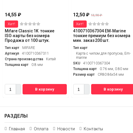
14,55
₽
12,50
₽
13,90
₽
Хит!
Хит!
Mifare Classic 1K тонкие
4100710367304 EM‑Marine
ISO‑карты без номера
тонкие премиум без номера
Продажа от 100 штук.
мин. заказ 200 шт.
Тип карт
MIFARE
Тип карт
Артикул
4100710367311
Карта с чипом для пропуска, Em-
marine
Страна производства
Китай
SKU
4100710367304
Толщина карт
0.8 мм
Толщина карт
0.76 мм, 0.80 мм
Размер карт
CR80 86x54 мм
В корзину
В корзину
РАЗДЕЛЫ
Главная
Оплата
Новости
Контакты