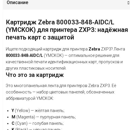
Описание
Картридж
Zebra
800033‑848‑AIDC/L
(YMCKOK)
для
принтера
ZXP3:
надёжная
печать
карт
с
защитой
Ищете
подходящий
картридж
для
принтера
Zebra
ZXP3
?
Лента
800033‑848‑AIDC/L
(YMCKOK)
— оптимальное
решение
для
качественной
печати
идентификационных
карт,
пропусков
и
других
пластиковых
носителей.
Что
это
за
картридж
Это
многопанельная
лента
для
принтеров
Zebra
ZXP3.
Её
особенность
— набор
цветовых
панелей,
обозначенных
аббревиатурой
YMCKOK:
Y
(Yellow)
— жёлтая
панель;
M
(Magenta)
— пурпурная
панель;
C
(Cyan)
— голубая
панель;
K
(Black)
— чёрная
панель;