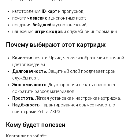
изготовления
ID‑карт
и
пропусков
;
печати
членских
и
дисконтных
карт
;
создания
бейджей
и
удостоверений
;
нанесения
штрих‑кодов
и
служебной
информации
.
Почему
выбирают
этот
картридж
Качество
печати.
Яркие,
чёткие
изображения
с
точной
цветопередачей.
Долговечность.
Защитный
слой
продлевает
срок
службы
карт.
Экономичность.
Двусторонняя
печать
позволяет
сократить
расход
материалов.
Простота.
Лёгкая
установка
и
настройка
картриджа.
Надёжность.
Гарантированная
совместимость
с
принтерами
Zebra
ZXP3.
Кому
будет
полезен
Картридж
подойдёт: