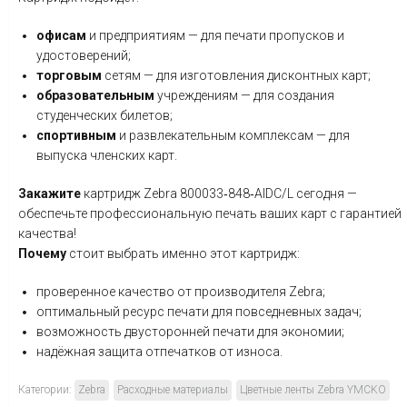
офисам
и
предприятиям
— для
печати
пропусков
и
удостоверений;
торговым
сетям
— для
изготовления
дисконтных
карт;
образовательным
учреждениям
— для
создания
студенческих
билетов;
спортивным
и
развлекательным
комплексам
— для
выпуска
членских
карт.
Закажите
картридж
Zebra
800033‑848‑AIDC/L
сегодня
—
обеспечьте
профессиональную
печать
ваших
карт
с
гарантией
качества!
Почему
стоит
выбрать
именно
этот
картридж:
проверенное
качество
от
производителя
Zebra;
оптимальный
ресурс
печати
для
повседневных
задач;
возможность
двусторонней
печати
для
экономии;
надёжная
защита
отпечатков
от
износа.
Категории:
Zebra
Расходные материалы
Цветные ленты Zebra YMCKO