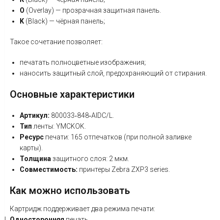
O
(Overlay)
— прозрачная
защитная
панель.
K
(Black)
— чёрная
панель;
Такое
сочетание
позволяет:
печатать
полноцветные
изображения;
наносить
защитный
слой,
предохраняющий
от
стирания.
Основные
характеристики
Артикул:
800033‑848‑AIDC/L.
Тип
ленты:
YMCKOK.
Ресурс
печати:
165
отпечатков
(при
полной
заливке
карты).
Толщина
защитного
слоя:
2
мкм.
Совместимость:
принтеры
Zebra
ZXP3
series.
Как
можно
использовать
Картридж
поддерживает
два
режима
печати:
Односторонняя
печать