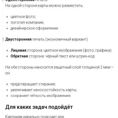
На
одной
стороне
карты
можно
разместить:
цветное
фото;
логотип
компании;
дизайнерское
оформление.
Двусторонняя
печать
(экономичный
вариант)
Лицевая
сторона:
цветное
изображение
(фото,
графика).
Обратная
сторона:
чёрный
текст
или
штрих‑код.
На
обе
стороны
наносится
защитный
слой
толщиной
2
мкм
—
он:
предотвращает
стирание;
увеличивает
износостойкость
карты;
сохраняет
чёткость
изображения.
Для
каких
задач
подойдёт
Картридж
идеально
подходит
для: