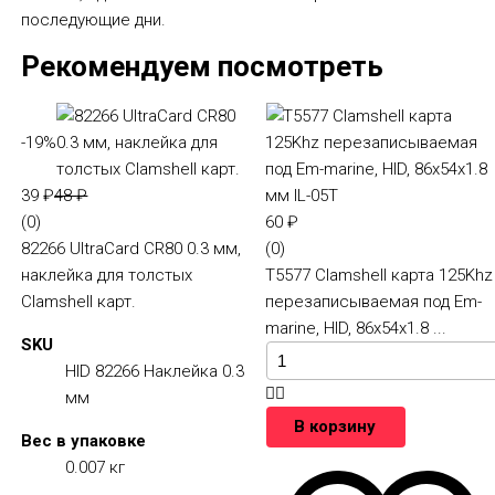
последующие дни.
Рекомендуем посмотреть
-19%
39
₽
48
₽
(0)
60
₽
82266 UltraCard CR80 0.3 мм,
(0)
наклейка для толстых
T5577 Clamshell карта 125Khz
Clamshell карт.
перезаписываемая под Em-
marine, HID, 86х54х1.8 ...
SKU
HID 82266 Наклейка 0.3
мм
В корзину
Вес в упаковке
0.007 кг