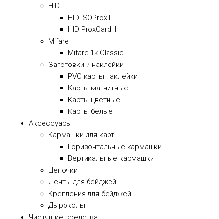
HID
HID ISOProx II
HID ProxCard II
Mifare
Mifare 1k Classic
Заготовки и наклейки
PVC карты наклейки
Карты магнитные
Карты цветные
Карты белые
Аксессуары
Кармашки для карт
Горизонтальные кармашки
Вертикальные кармашки
Цепочки
Ленты для бейджей
Крепления для бейджей
Дыроколы
Чистящие средства