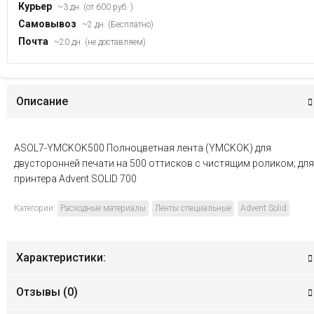
Курьер
~3 дн. (от 600 руб. )
Самовывоз
~2 дн. (Бесплатно)
Почта
~20 дн. (не доставляем)
Описание
ASOL7-YMCKOK500 Полноцветная лента (YMCKOK) для
двусторонней печати на 500 оттисков с чистящим роликом; для
принтера Advent SOLID 700
Категории:
Расходные материалы
Ленты специальные
Advent Solid
Характеристики:
Отзывы (
0
)