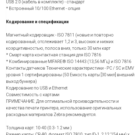
USB 2.0 (кабель в комплекте) - стандарт
* Встроенный 10/100 Ethernet - опция
Кодирование и спецификации
Магнитный кодировщик - ISO 7811 (новые и повторно
кодированный, отслеживает 1,2 и 3, высоких и низких
коэрцитивностью, полоса вниз, только 30 млн карт
* Смарт-карта контактная станция для ISO 7816
* Комбинированные MIFARE® ISO 14443 (13,56 МГц) и ISO 7816
Контакты датчиков Технические характеристики - PC / SC и EMV
уровня 1 сертифицированы (50 Емкость карты [30 мил] внешний
выход бункера)
Кодирование по USB и Ethernet
Совместимость с картами
ПРИМЕЧАНИЕ: Для оптимальной производительности и
качества печати принтера, использование оригинальных
расходных материалов Zebra рекомендуется.
Толщина карт: 10-40 (0.3- 1.2 мм )
Размер карты: CR-80, формат ISO 7810, тип ID-1, 2,12 "(54 мм) х