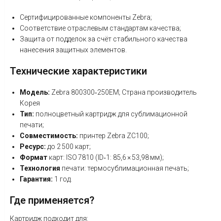
Сертифицированные
компоненты
Zebra;
Соответствие
отраслевым
стандартам
качества;
Защита
от
подделок
за
счёт
стабильного
качества
нанесения
защитных
элементов.
Технические
характеристики
Модель:
Zebra
800300‑250EM; Страна производитель
Корея
Тип:
полноцветный
картридж
для
сублимационной
печати;
Совместимость:
принтер
Zebra
ZC100;
Ресурс:
до
2
500
карт;
Формат
карт:
ISO
7810
(ID‑1:
85,6
× 53,98
мм);
Технология
печати:
термосублимационная печать;
Гарантия:
1
год.
Где
применяется?
Картридж
подходит
для: