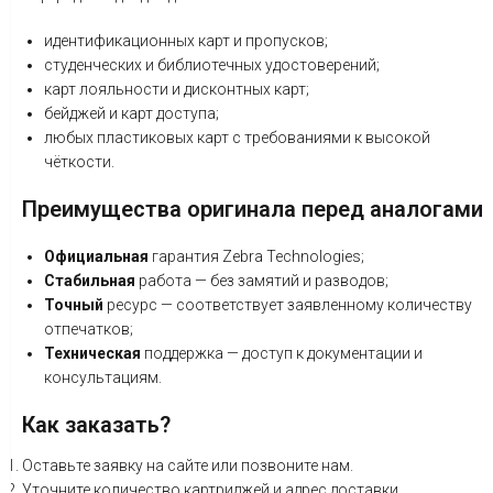
идентификационных
карт
и
пропусков;
студенческих
и
библиотечных
удостоверений;
карт
лояльности
и
дисконтных
карт;
бейджей
и
карт
доступа;
любых
пластиковых
карт
с
требованиями
к
высокой
чёткости.
Преимущества
оригинала
перед
аналогами
Официальная
гарантия
Zebra
Technologies;
Стабильная
работа
— без
замятий
и
разводов;
Точный
ресурс
— соответствует
заявленному
количеству
отпечатков;
Техническая
поддержка
— доступ
к
документации
и
консультациям.
Как
заказать?
Оставьте
заявку
на
сайте
или
позвоните
нам.
Уточните
количество
картриджей
и
адрес
доставки.