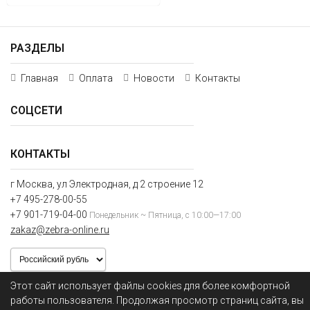
РАЗДЕЛЫ
Главная
Оплата
Новости
Контакты
СОЦСЕТИ
КОНТАКТЫ
г Москва, ул Электродная, д 2 строение 12
+7 495-278-00-55
+7 901-719-04-00
Понедельник ~ Пятница, с 10:00—17:00
zakaz@zebra-online.ru
Этот сайт использует файлы cookies для более комфортной
Мы получаем и обрабатываем персональные данные посетителей нашего сайта в
работы пользователя. Продолжая просмотр страниц сайта, вы
соответствии с
официальной политикой
. Если вы не даете согласия на обработку своих