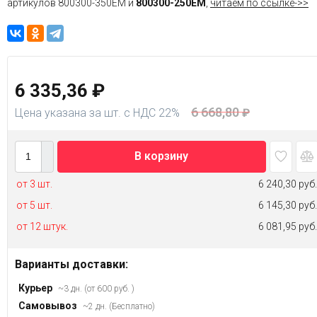
артикулов 800300-350EM и
800300-250ЕМ
,
читаем по ссылке->>
6 335,36
₽
6 668,80
Цена указана за шт. с НДС 22%
₽
В корзину
от 3 шт.
6 240,30 руб.
от 5 шт.
6 145,30 руб.
от 12 штук.
6 081,95 руб.
Варианты доставки:
Курьер
~3 дн. (от 600 руб. )
Самовывоз
~2 дн. (Бесплатно)