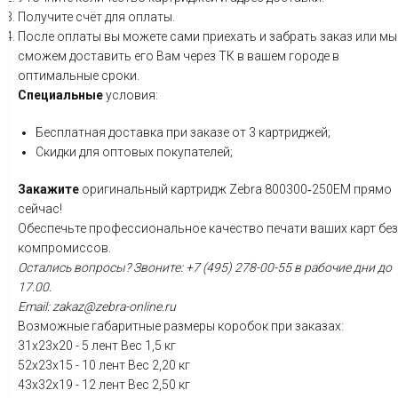
Получите
счёт
для
оплаты.
После оплаты вы можете сами приехать и забрать заказ или мы
сможем доставить его Вам через ТК в вашем городе в
оптимальные сроки
.
Специальные
условия:
Бесплатная
доставка
при
заказе
от
3
картриджей;
Скидки
для
оптовых
покупателей;
Закажите
оригинальный
картридж
Zebra
800300‑250EM
прямо
сейчас!
Обеспечьте
профессиональное
качество
печати
ваших
карт
без
компромиссов.
Остались
вопросы?
Звоните:
+7
(495)
278-00-55 в рабочие дни до
17.00.
Email: zakaz@zebra-online.ru
Возможные габаритные размеры коробок при заказах:
31x23x20 - 5 лент Вес 1,5 кг
52x23x15 - 10 лент Вес 2,20 кг
43x32x19 - 12 лент Вес 2,50 кг