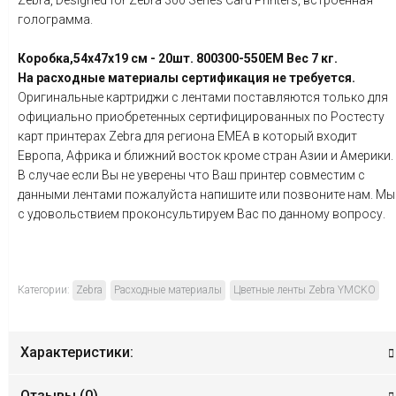
Zebra, Designed for Zebra 300 Series Card Printers, встроенная
голограмма.
Коробка,54x47x19 см - 20шт. 800300-550EM Вес 7 кг.
На расходные материалы сертификация не требуется.
Оригинальные картриджи с лентами поставляются только для
официально приобретенных сертифицированных по Ростесту
карт принтерах Zebra для региона EMEA в который входит
Европа, Африка и ближний восток кроме стран Азии и Америки.
В случае если Вы не уверены что Ваш принтер совместим с
данными лентами пожалуйста напишите или позвоните нам. Мы
с удовольствием проконсультируем Вас по данному вопросу.
Категории:
Zebra
Расходные материалы
Цветные ленты Zebra YMCKO
Характеристики:
Отзывы (
0
)