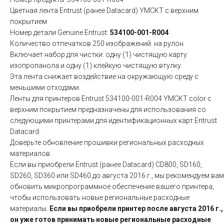
Цветная лента Entrust (ранее Datacard) YMCKT с верхним
покрытием
Номер детали Genuine Entrust:
534100-001-R004
Количество отпечатков 250 изображений на рулон
Включает набор для чистки: одну (1) чистящую карту
изопропанола и одну (1) клейкую чистящую втулку.
Эта лента снижает воздействие на окружающую среду с
меньшими отходами.
Ленты для принтеров Entrust 534100-001-R004 YMCKT color с
верхним покрытием предназначены для использования со
следующими принтерами для идентификационных карт Entrust
Datacard.
Доверьте обновление прошивки региональных расходных
материалов
Если вы приобрели Entrust (ранее Datacard) CD800, SD160,
SD260, SD360 или SD460 до августа 2016 г., мы рекомендуем вам
обновить микропрограммное обеспечение вашего принтера,
чтобы использовать новые региональные расходные
материалы.
Если вы приобрели принтер после августа 2016 г.,
он уже готов принимать новые региональные расходные