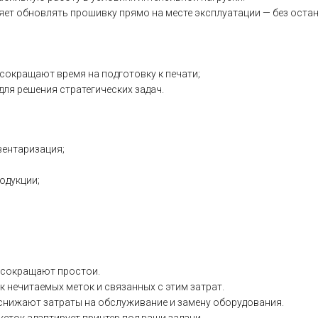
яет
обновлять
прошивку
прямо
на
месте
эксплуатации
— без
остан
сокращают
время
на
подготовку
к
печати;
для
решения
стратегических
задач.
ентаризация;
одукции;
сокращают
простои.
к
нечитаемых
меток
и
связанных
с
этим
затрат.
снижают
затраты
на
обслуживание
и
замену
оборудования.