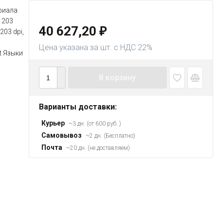
риала
 203
40 627,20
₽
203 dpi,
Цена указана за шт. с НДС 22%
t Языки
В корзину
Варианты доставки:
Курьер
~3 дн. (от 600 руб. )
Самовывоз
~2 дн. (Бесплатно)
Почта
~20 дн. (не доставляем)