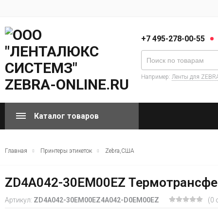
+7 495-278-00-55
Например:
Ленты для ZEBR
Каталог товаров
Главная
Принтеры этикеток
Zebra,США
ZD4A042-30EM00EZ Термотрансфер
Артикул:
ZD4A042-30EM00EZ4A042-D0EM00EZ
(0