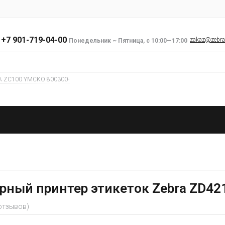
+7 901-719-04-00
zakaz@zebra-
Понедельник ~ Пятница, с 10:00—17:00
A ZC100 YMCKO 800300-
ный принтер этикеток Zebra ZD42
 отзывов)