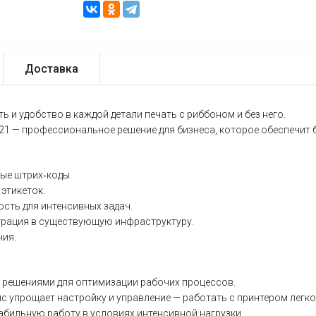
Доставка
ть
и
удобство
в
каждой
детали печать с риббоном и без него.
21
— профессиональное
решение
для
бизнеса,
которое
обеспечит
ые
штрих‑коды.
этикеток.
ость
для
интенсивных
задач.
грация
в
существующую
инфраструктуру.
ия.
решениями
для
оптимизации
рабочих
процессов.
йс
упрощает
настройку
и
управление
— работать
с
принтером
легко
абильную
работу
в
условиях
интенсивной
нагрузки.