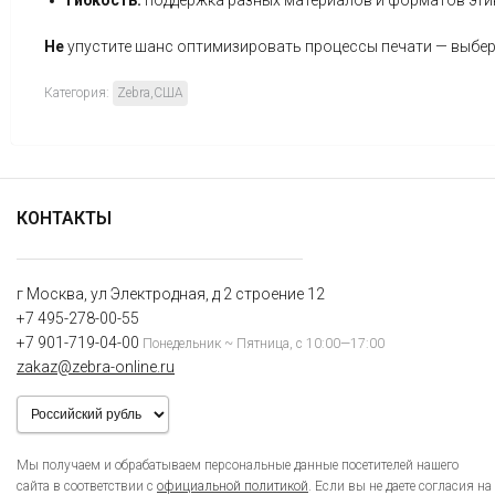
Гибкость:
поддержка
разных
материалов
и
форматов
эти
Не
упустите
шанс
оптимизировать
процессы
печати
— выбер
Категория:
Zebra,США
КОНТАКТЫ
г Москва, ул Электродная, д 2 строение 12
+7 495-278-00-55
+7 901-719-04-00
Понедельник ~ Пятница, с 10:00—17:00
zakaz@zebra-online.ru
Мы получаем и обрабатываем персональные данные посетителей нашего
сайта в соответствии с
официальной политикой
. Если вы не даете согласия на