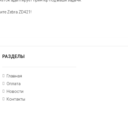
кеток
адаптирует
принтер
под
ваши
задачи.
ите
Zebra
ZD421!
РАЗДЕЛЫ
Главная
Оплата
Новости
Контакты