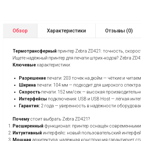
Обзор
Характеристики
Отзывы (
0
)
Термотрансферный
принтер
Zebra
ZD421:
точность,
скорос
Ищете
надёжный
принтер
для
печати
штрих‑кодов?
Zebra
ZD4
Ключевые
характеристики:
Разрешение
печати:
203
точек
на
дюйм
— чёткие
и
читаем
Ширина
печати:
104
мм
— подходит
для
широкого
спектра
Скорость
печати:
152
мм/сек
— высокая
производительн
Интерфейсы
подключения:
USB
и
USB
Host
— лёгкая
инте
Гарантия:
2
года
— уверенность
в
надёжности
оборудован
Почему
стоит
выбрать
Zebra
ZD421?
Расширенный
функционал:
принтер
оснащён
современными
Интуитивный
интерфейс:
новый
пользовательский
интерфе
Мощная
архитектура:
надёжная
конструкция
гарантирует
ст