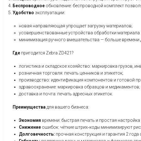
Беспроводное
обновление:
беспроводной
комплект
позвол
Удобство
эксплуатации:
новая
направляющая
упрощает
загрузку
материалов;
усовершенствованные
устройства
обработки
материала
минимизация
ручного
вмешательства
— больше
времени
Где
пригодится
Zebra
ZD421?
логистика
и
складское
хозяйство:
маркировка
грузов,
инв
розничная
торговля:
печать
ценников
и
этикеток;
производство:
идентификация
компонентов
и
готовой
пр
здравоохранение:
маркировка
образцов
и
медикаментов;
доставка
и
почта:
печать
адресных
этикеток.
Преимущества
для
вашего
бизнеса:
Экономия
времени:
быстрая
печать
и
простая
настройка
Снижение
ошибок:
чёткие
штрих‑коды
минимизируют
рис
Долговечность:
прочная
конструкция
и
гарантия
2
года