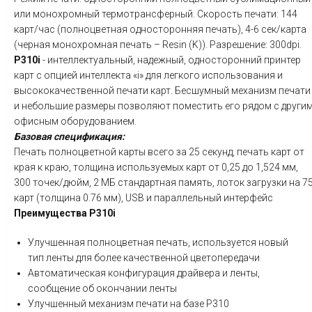
или монохромный термотрансферный. Скорость печати: 144
карт/час (полноцветная односторонняя печать), 4-6 сек/карта
(черная монохромная печать – Resin (K)). Разрешение: 300dpi.
P
310
i
- интеллектуальный, надежный, односторонний принтер
карт с опцией интеллекта «i» для легкого использования и
высококачественной печати карт. Бесшумный механизм печати
и небольшие размеры позволяют поместить его рядом с други
офисным оборудованием.
Базовая спецификация:
Печать полноцветной карты всего за 25 секунд, печать карт от
края к краю, толщина используемых карт от 0,25 до 1,524 мм,
300 точек/дюйм, 2 МБ стандартная память, лоток загрузки на 7
карт (толщина 0.76 мм), USB и параллельный интерфейс
Преимущества
P
310
i
Улучшенная полноцветная печать, используется новый
тип ленты для более качественной цветопередачи
Автоматическая конфигурация драйвера и ленты,
сообщение об окончании ленты
Улучшенный механизм печати на базе P310