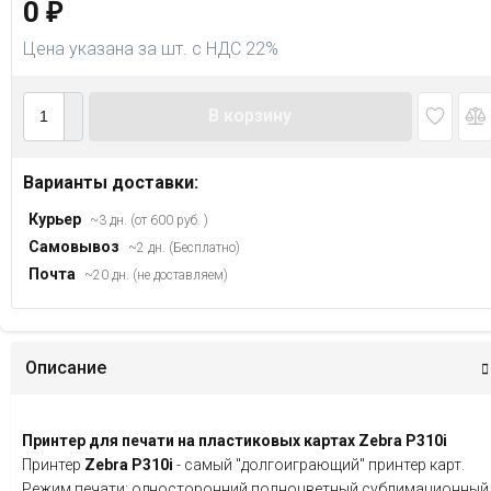
0
₽
Цена указана за шт. с НДС 22%
В корзину
Варианты доставки:
Курьер
~3 дн. (от 600 руб. )
Самовывоз
~2 дн. (Бесплатно)
Почта
~20 дн. (не доставляем)
Описание
Принтер для печати на пластиковых картах Zebra P310i
Принтер
Zebra P310i
- самый "долгоиграющий" принтер карт.
Режим печати: односторонний полноцветный сублимационный