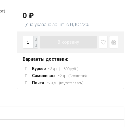
рт)
0
₽
Цена указана за шт. с НДС 22%
В корзину
Варианты доставки:
Курьер
~3 дн. (от 600 руб. )
Самовывоз
~2 дн. (Бесплатно)
Почта
~20 дн. (не доставляем)