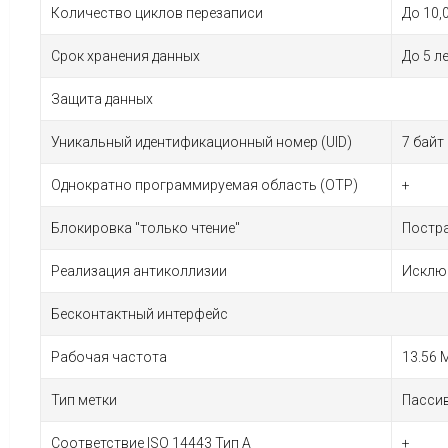
Количество циклов перезаписи
До 10,
Срок хранения данных
До 5 л
Защита данных
Уникальный идентификационный номер (UID)
7 байт
Однократно программируемая область (OTP)
+
Блокировка "только чтение"
Постр
Реализация антиколлизии
Исключ
Бесконтактный интерфейс
Рабочая частота
13.56 
Тип метки
Пассив
Соответствие ISO 14443 Тип A
+