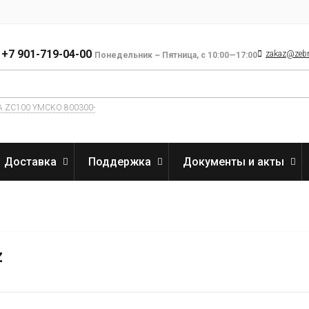
+7 901-719-04-00
zakaz@zebra
Понедельник ~ Пятница, с 10:00—17:00
A ZC100 YMCKO 800300-
Доставка
Поддержка
Документы и акты
z