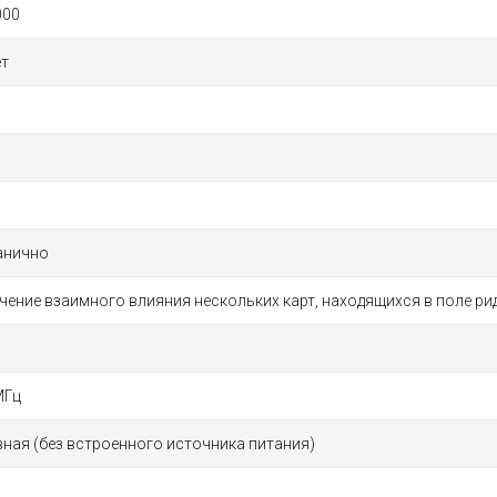
000
ет
анично
ение взаимного влияния нескольких карт, находящихся в поле рид
МГц
ная (без встроенного источника питания)