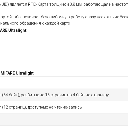
te UID) является RFID-Карта толщиной 0.8 мм, работающая на част
ртой, обеспечивает безошибочную работу сразу нескольких бескон
онального обращения к каждой карте.
ARE
Ultralight:
IFARE Ultralight
т (64 байт), разбитых на 16 страниц по 4 байт на страницу
т (12 страниц), доступных на чтение/запись