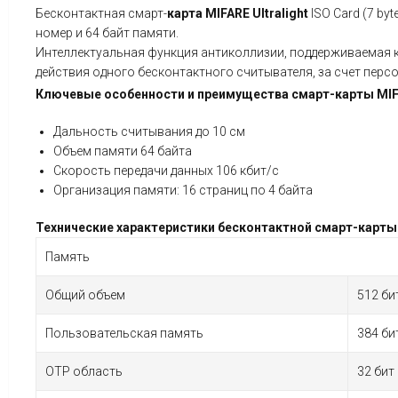
Бесконтактная смарт-
карта
MIFARE
Ultralight
ISO Card (7 by
номер и 64 байт памяти.
Интеллектуальная функция антиколлизии, поддерживаемая ка
действия одного бесконтактного считывателя, за счет перс
Ключевые особенности и преимущества
смарт-карты
MIF
Дальность считывания до 10 см
Объем памяти 64 байта
Скорость передачи данных 106 кбит/с
Организация памяти: 16 страниц по 4 байта
Технические характеристики бесконтактной смарт-карты M
Память
Общий объем
512 би
Пользовательская память
384 би
OTP область
32 бит