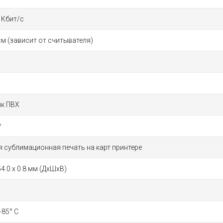
 Кбит/с
см (зависит от считывателя)
ик ПВХ
*
 сублимационная печать на карт принтере
54.0 x 0.8 мм (ДxШxВ)
 +85° С