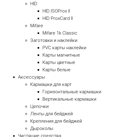
HID
HID ISOProx II
HID ProxCard II
Mifare
Mifare 1k Classic
Заготовки и наклейки
PVC карты наклейки
Карты магнитные
Карты цветные
Карты белые
Аксессуары
Кармашки для карт
Горизонтальные кармашки
Вертикальные кармашки
Цепочки
Ленты для бейджей
Крепления для бейджей
Дыроколы
Чистящие средства