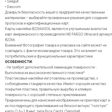
• Seagull
• Dascom
Доверьте безопасность вашего предприятия качественным
материалам – выбирайте проверенные решения для создания
пропусков и идентификационных карт.
Карты наклейки
82266ASOL
являются улучшенным аналогом
карт американского производителя HID FARGO Ultracard артикул
82266.
Внимание! Фотография товара и упаковка на сайте может не
совпадать с фактическим видом товара. Это не влияет на
потребительские и функциональные характеристики.
ОСОБЕННОСТИ:
- Не требует дополнительной ламинации поверхности -
Выполнена из высококачественного пластика*
Пластиковые наклейки изготовлены на производстве, с
соблюдением стандарта качества. Имеют хорошее качество
покрытия пластика, правильную вырубку и клеевую
поверхность с хорошей степенью приклеивания.
Предназначены для нанесения изображения на принтере карт и
их последующего приклеивания на бесконтактную "толстую"
карту (1.6~1,8 мм), типа Prox Card II, Clamshell.