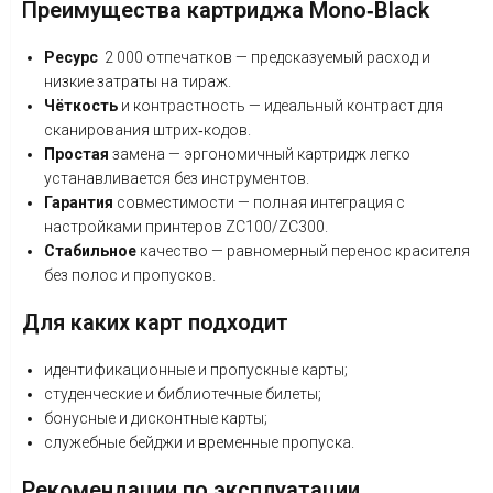
Преимущества
картриджа
Mono‑Black
Ресурс
2
000
отпечатков
— предсказуемый
расход
и
низкие
затраты
на
тираж.
Чёткость
и
контрастность
— идеальный
контраст
для
сканирования
штрих‑кодов.
Простая
замена
— эргономичный
картридж
легко
устанавливается
без
инструментов.
Гарантия
совместимости
— полная
интеграция
с
настройками
принтеров
ZC100/ZC300.
Стабильное
качество
— равномерный
перенос
красителя
без
полос
и
пропусков.
Для
каких
карт
подходит
идентификационные
и
пропускные
карты;
студенческие
и
библиотечные
билеты;
бонусные
и
дисконтные
карты;
служебные
бейджи
и
временные
пропуска.
Рекомендации
по
эксплуатации