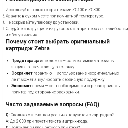
Используйте
только
с
принтерами
ZC100
и
ZC300.
Храните
в
сухом
месте
при
комнатной
температуре.
Не
вскрывайте
упаковку
до
установки.
Следуйте
инструкциям
из
руководства
принтера
для
калибровки
и
обслуживания.
Почему
стоит
выбрать
оригинальный
картридж
Zebra
Предотвращает
поломки
— совместимые
материалы
защищают
печатающую
головку.
Сохраняет
гарантию
— использование
неоригинальных
лент
может
аннулировать
сервисную
поддержку.
Экономит
время
— нет
необходимости
перенастраивать
принтер
под
сторонние
расходники.
Часто
задаваемые
вопросы
(FAQ)
Q:
Сколько
отпечатков
реально
получится
с
картриджа?
A:
До
2
000
п
ри
печати
текста
и
штрих‑кода
.
Q:
Подойдёт
ли
для
цветного
принтера?