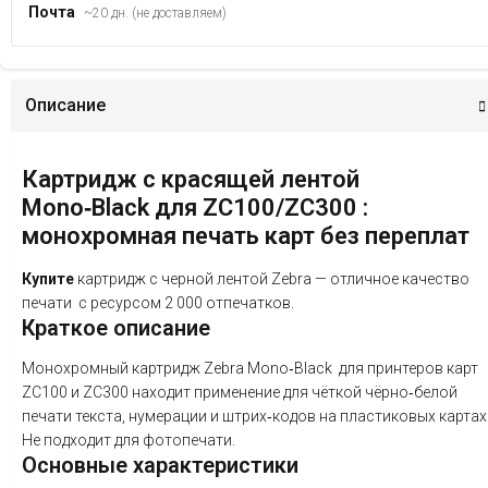
Почта
~20 дн. (не доставляем)
Описание
Картридж
с
красящей
лентой
Mono‑Black
для
ZC100/ZC300
:
монохромная
печать
карт
без
переплат
Купите
картридж
с черной лентой Zebra
— отличное
качество
печати
с
ресурсом
2
000
отпечатков.
Краткое
описание
Монохромный
картридж
Zebra
Mono‑Black
для
принтеров
карт
ZC100
и
ZC300 находит применение
для
чёткой
чёрно‑белой
печати
текста,
нумерации
и
штрих‑кодов
на
пластиковых
картах
Не
подходит
для
фотопечати.
Основные
характеристики