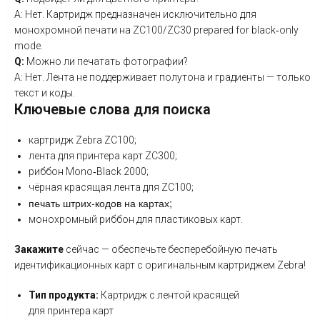
A:
Нет.
Картридж
предназначен
исключительно
для
монохромной
печати
на
ZC100/ZC30
prepared
for
black‑only
mode.
Q:
Можно
ли
печатать
фотографии?
A:
Нет.
Лента
не
поддерживает
полутона
и
градиенты
— только
текст
и
коды.
Ключевые
слова
для
поиска
картридж
Zebra
ZC100;
лента
для
принтера
карт
ZC300;
риббон
Mono‑Black
2000;
чёрная
красящая
лента
для
ZC100;
печать
штрих‑кодов
на
картах;
монохромный
риббон
для
пластиковых
карт.
Закажите
сейчас
— обеспечьте
бесперебойную
печать
идентификационных
карт
с
оригинальным
картриджем
Zebra!
Тип продукта:
Картридж с лентой красящей
для принтера карт