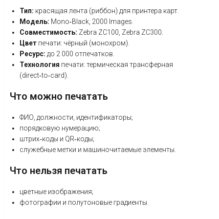
Тип:
красящая
лента
(риббон)
для
принтера
карт.
Модель:
Mono‑Black,
2000
Images.
Совместимость:
Zebra
ZC100,
Zebra
ZC300.
Цвет
печати:
чёрный
(монохром).
Ресурс:
до
2
000
отпечатков.
Технология
печати:
термическая
трансферная
(direct‑to‑card).
Что
можно
печатать
ФИО,
должности,
идентификаторы;
порядковую
нумерацию;
штрих‑коды
и
QR‑коды;
служебные
метки
и
машиночитаемые
элементы.
Что
нельзя
печатать
цветные
изображения;
фотографии
и
полутоновые
градиенты.