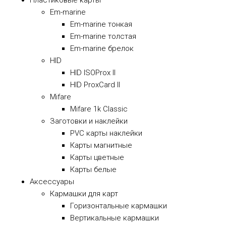
Пластиковые карты
Em-marine
Em-marine тонкая
Em-marine толстая
Em-marine брелок
HID
HID ISOProx II
HID ProxCard II
Mifare
Mifare 1k Classic
Заготовки и наклейки
PVC карты наклейки
Карты магнитные
Карты цветные
Карты белые
Аксессуары
Кармашки для карт
Горизонтальные кармашки
Вертикальные кармашки