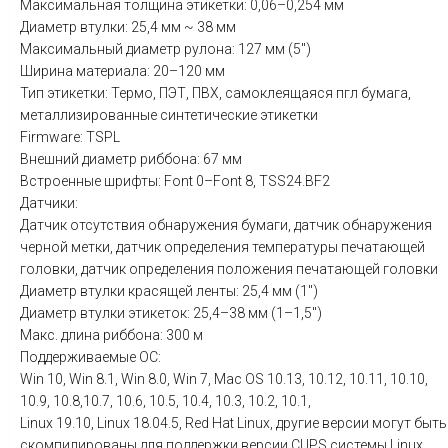
Максимальная толщина этикетки: 0,06–0,254 мм
Диаметр втулки: 25,4 мм ~ 38 мм
Максимальный диаметр рулона: 127 мм (5")
Ширина материала: 20–120 мм
Тип этикетки: Термо, ПЭТ, ПВХ, самоклеящаяся пгл бумага,
металлизированные синтетические этикетки
Firmware: TSPL
Внешний диаметр риббона: 67 мм
Встроенные шрифты: Font 0–Font 8, TSS24.BF2
Датчики:
Датчик отсутствия обнаружения бумаги, датчик обнаружения
черной метки, датчик определения температуры печатающей
головки, датчик определения положения печатающей головки
Диаметр втулки красящей ленты: 25,4 мм (1")
Диаметр втулки этикеток: 25,4–38 мм (1–1,5")
Макс. длина риббона: 300 м
Поддерживаемые ОС:
Win 10, Win 8.1, Win 8.0, Win 7, Mac OS 10.13, 10.12, 10.11, 10.10,
10.9, 10.8,10.7, 10.6, 10.5, 10.4, 10.3, 10.2, 10.1,
Linux 19.10, Linux 18.04.5, Red Hat Linux, другие версии могут быть
скомпилированы для поддержки версии CUPS системы Linux