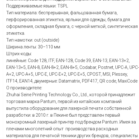
Поддерживаемые языки: TSPL
Тип материала: беспрерывная, фальцованная бумага,
перфорированная этикетка, ярлыки для одежды, бумага для
оформления, складная бумага, с черной меткой, синтетическая
этикетка.
Тип намотки: out (outside)
Ширина ленты: 30–110 мм
Штрих-коды:
линейные: Code 128, ITF, EAN-128, Code 39, EAN-13, EAN-13+2,
EAN-13+5, EAN-8, EAN-8+2, EAN-8+5, Codabar, Postnet, UPC-A, UPC-
A+2, UPC-A+5, UPC-E, UPC-E+2, UPC-E+5, CPOST, MSI, Plessey,
ITF14, EAN14, двумерные: Datamatrix, PDF417, QR code, MaxiCode
О производителе:
Zhuhai Seine Printing Technology Co., Ltd., которой принадлежит
торговая марка Pantum, первой из китайских компаний
выпустила оборудование для лазерной печати собственной
разработки: в 2010 г. в Пекине был представлен первый
монохромный лазерный принтер под брендом Pantum. Имея за
плечами многолетний опыт производства расходных
материалов для печатной техники других брендов, специалисты