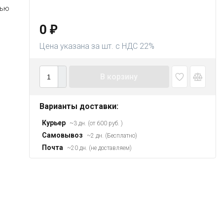
тью
0
₽
Цена указана за шт. с НДС 22%
В корзину
Варианты доставки:
Курьер
~3 дн. (от 600 руб. )
Самовывоз
~2 дн. (Бесплатно)
Почта
~20 дн. (не доставляем)