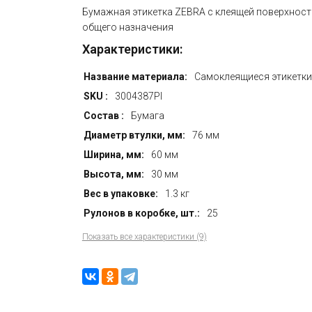
Бумажная этикетка ZEBRA с клеящей поверхнос
общего назначения
Характеристики:
Название материала:
Cамоклеящиеся этикетки
SKU :
3004387PI
Состав :
Бумага
Диаметр втулки, мм:
76 мм
Ширина, мм:
60 мм
Высота, мм:
30 мм
Вес в упаковке:
1.3 кг
Рулонов в коробке, шт.:
25
Показать все характеристики (9)