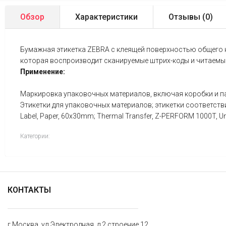
Обзор
Характеристики
Отзывы (
0
)
Бумажная этикетка ZEBRA с клеящей поверхностью общего 
которая воспроизводит сканируемые штрих-коды и читаемы
Применение:
Маркировка упаковочных материалов, включая коробки и па
Этикетки для упаковочных материалов; этикетки соответстви
Label, Paper, 60x30mm; Thermal Transfer, Z-PERFORM 1000T, U
Категории:
КОНТАКТЫ
г Москва, ул Электродная, д 2 строение 12