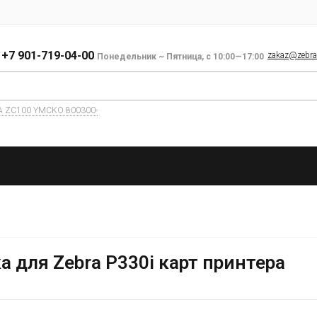
+7 901-719-04-00
zakaz@zebra-
Понедельник ~ Пятница, с 10:00—17:00
A ZC100 YMCKO 800300-
 для Zebra P330i карт принтера