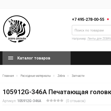
+7 495-278-00-55
Например:
Ленты для ZEBR
Каталог товаров
Главная
Расходные материалы
Zebra
Запчасти
105912G-346A Печатающая головка
Артикул:
105912G-346A
(0 отзывов)