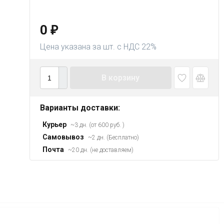
0
₽
Цена указана за шт. с НДС 22%
В корзину
Варианты доставки:
Курьер
~3 дн. (от 600 руб. )
Самовывоз
~2 дн. (Бесплатно)
Почта
~20 дн. (не доставляем)